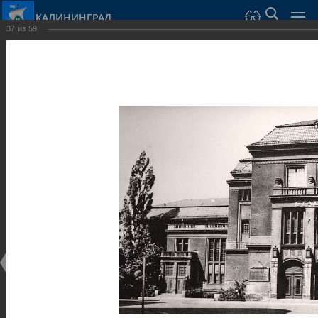
КАЛИНИНГРАД
37
из
59
Город Калининград
›
Город
›
Фотогалерея
›
Калининград
›
Музеи
Музеи
Музеи
25.02.2014