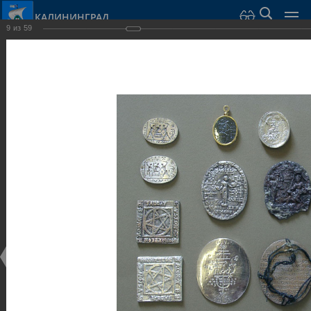
КАЛИНИНГРАД
9
из
59
Город Калининград
›
Город
›
Фотогалерея
›
Калининград
›
Музеи
Музеи
Музеи
25.02.2014