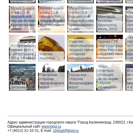
Куприяновой
Куприяновой
Куприяновой
Куприяновой
Ку
Музей боевой
Музей боевой
Музей боевой
славы 11-й
славы 11-й
славы 11-й
Ма
гвардейской
гвардейской
гвардейской
Мансарда
ка
общевойсковой
общевойсковой
общевойсковой
казармы
Кро
Краснознаменной
Краснознаменной
Краснознаменной
Кронпринц.
Ар
армии
армии
армии
Июль, 2010
про
Зд
«Ка
Изделие,
Здание ГУК
обл
Историческое
Кёнигсбергская
«Калининградского
ист
здание музея
государственная
областного музея
худ
- Штадтхалле
Инклюз
янтарная
«Художественная
муз
(20-е XX века)
ящерица
мануфактура
галерея»
оз
Вход в бункер
Ляша,
отдельно
Вто
Городская
Городская
стоящую
ве
сторона
сторона
экспозицию
янт
Фридландских
Фридландских
«Музей
мир
Диорама
ворот
ворот
«Блиндаж»
4 кг
Адрес администрации городского округа "Город Калининград: 236022, г.К
Официальный сайт
www.klgd.ru
+7 (4012) 31-10-31, E-mail:
cityhall@klgd.ru