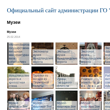
Официальный сайт администрации ГО 
Музеи
Музеи
25.02.2014
«Кёнигсбергская
государственная
Эк
янтарная
Экспонаты
Экспонат
Экспонат
Фр
мануфактура» -
музея
музея
музея
вор
ваза
Фридландские
Фридландские
Фридландские
про
«Изобилие»
ворота
ворота
ворота
Кён
Фридландские
Тарелки из
Раб
ворота и
янтаря из
Руины
Римские
ян
крепостная
Оружейной
Западного
монеты I в. до
со
стена
палаты
флигеля
н.э. - IV в. н.э.
худ
Музей-
Музей-
Музей-
Музей-
Муз
квартира Зои
квартира Зои
квартира Зои
квартира Зои
ква