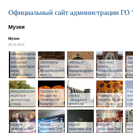
Официальный сайт администрации ГО 
Музеи
Музеи
25.02.2014
«Кёнигсбергская
государственная
Эк
янтарная
Экспонаты
Экспонат
Экспонат
Фр
мануфактура» -
музея
музея
музея
вор
ваза
Фридландские
Фридландские
Фридландские
про
«Изобилие»
ворота
ворота
ворота
Кён
Фридландские
Тарелки из
Раб
ворота и
янтаря из
Руины
Римские
ян
крепостная
Оружейной
Западного
монеты I в. до
со
стена
палаты
флигеля
н.э. - IV в. н.э.
худ
Музей-
Музей-
Музей-
Музей-
Муз
квартира Зои
квартира Зои
квартира Зои
квартира Зои
ква