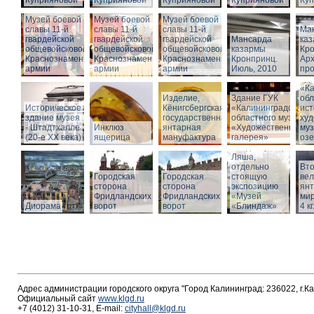
Куприяновой
Куприяновой
Куприяновой
Куприяновой
Ку
Музей боевой
Музей боевой
Музей боевой
славы 11-й
славы 11-й
славы 11-й
Ма
гвардейской
гвардейской
гвардейской
Мансарда
ка
общевойсковой
общевойсковой
общевойсковой
казармы
Кро
Краснознаменной
Краснознаменной
Краснознаменной
Кронпринц.
Ар
армии
армии
армии
Июль, 2010
про
Зд
«Ка
Изделие,
Здание ГУК
обл
Историческое
Кёнигсбергская
«Калининградского
ист
здание музея
государственная
областного музея
худ
- Штадтхалле
Инклюз
янтарная
«Художественная
муз
(20-е XX века)
ящерица
мануфактура
галерея»
оз
Вход в бункер
Ляша,
отдельно
Вто
Городская
Городская
стоящую
ве
сторона
сторона
экспозицию
янт
Фридландских
Фридландских
«Музей
мир
Диорама
ворот
ворот
«Блиндаж»
4 кг
Адрес администрации городского округа "Город Калининград: 236022, г.К
Официальный сайт
www.klgd.ru
+7 (4012) 31-10-31, E-mail:
cityhall@klgd.ru