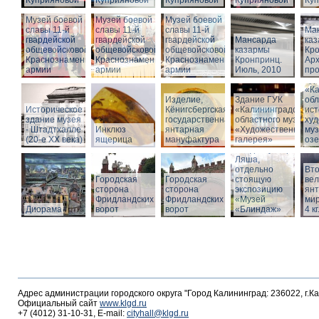
Куприяновой
Куприяновой
Куприяновой
Куприяновой
Ку
Музей боевой
Музей боевой
Музей боевой
славы 11-й
славы 11-й
славы 11-й
Ма
гвардейской
гвардейской
гвардейской
Мансарда
ка
общевойсковой
общевойсковой
общевойсковой
казармы
Кро
Краснознаменной
Краснознаменной
Краснознаменной
Кронпринц.
Ар
армии
армии
армии
Июль, 2010
про
Зд
«Ка
Изделие,
Здание ГУК
обл
Историческое
Кёнигсбергская
«Калининградского
ист
здание музея
государственная
областного музея
худ
- Штадтхалле
Инклюз
янтарная
«Художественная
муз
(20-е XX века)
ящерица
мануфактура
галерея»
оз
Вход в бункер
Ляша,
отдельно
Вто
Городская
Городская
стоящую
ве
сторона
сторона
экспозицию
янт
Фридландских
Фридландских
«Музей
мир
Диорама
ворот
ворот
«Блиндаж»
4 кг
Адрес администрации городского округа "Город Калининград: 236022, г.К
Официальный сайт
www.klgd.ru
+7 (4012) 31-10-31, E-mail:
cityhall@klgd.ru