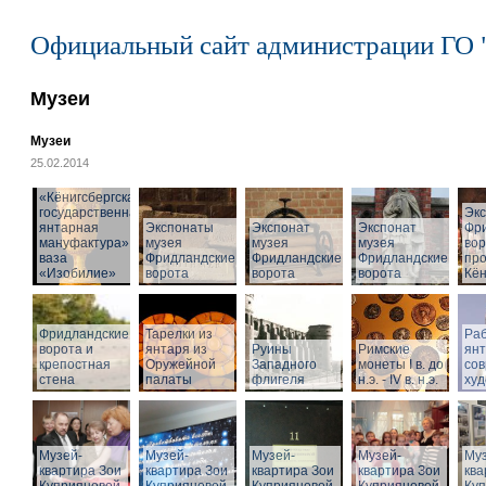
Официальный сайт администрации ГО 
Музеи
Музеи
25.02.2014
«Кёнигсбергская
государственная
Эк
янтарная
Экспонаты
Экспонат
Экспонат
Фр
мануфактура» -
музея
музея
музея
вор
ваза
Фридландские
Фридландские
Фридландские
про
«Изобилие»
ворота
ворота
ворота
Кён
Фридландские
Тарелки из
Раб
ворота и
янтаря из
Руины
Римские
ян
крепостная
Оружейной
Западного
монеты I в. до
со
стена
палаты
флигеля
н.э. - IV в. н.э.
худ
Музей-
Музей-
Музей-
Музей-
Муз
квартира Зои
квартира Зои
квартира Зои
квартира Зои
ква