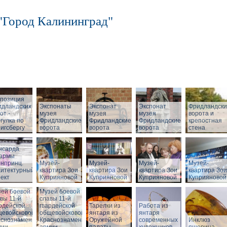
"Город Калининград"
спозиция
идландских
Экспонаты
Экспонат
Экспонат
Фридландск
от -
музея
музея
музея
ворота и
гулка по
Фридландские
Фридландские
Фридландские
крепостная
игсбергу
ворота
ворота
ворота
стена
нсарда
зармы
нпринц.
Музей-
Музей-
Музей-
Музей-
хитектурный
квартира Зои
квартира Зои
квартира Зои
квартира Зои
ект
Куприяновой
Куприяновой
Куприяновой
Куприяновой
ей боевой
Музей боевой
вы 11-й
славы 11-й
рдейской
гвардейской
Тарелки из
Работа из
щевойсковой
общевойсковой
янтаря из
янтаря
аснознаменной
Краснознаменной
Оружейной
современных
Инклюз