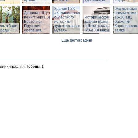
мии
армии
палаты
художников
ящерица
Шкатулка с
Здание ГУК
оккультными
Диорама Штурм
«Калининградского
предметами,
Кенигсберга.Зал
областного
Историческое
16-18 в.в.,
Восточно-
историко-
здание музея
раскопки
нь в Зале
Прусская
художественного
- Штадтхалле
Королевског
ироды
операция.
музея»
(20-е XX века)
замка
Еще фотографии
алининград, пл.Победы, 1