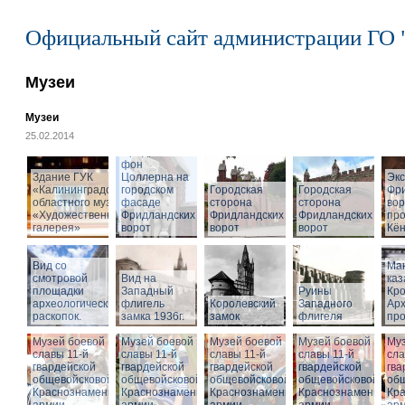
Официальный сайт администрации ГО 
Музеи
Музеи
25.02.2014
Cкульптура
Фридриха
фон
Здание ГУК
Цоллерна на
Эк
«Калининградского
городском
Городская
Городская
Фр
областного музея
фасаде
сторона
сторона
вор
«Художественная
Фридландских
Фридландских
Фридландских
про
галерея»
ворот
ворот
ворот
Кён
Вид со
Ма
смотровой
Вид на
ка
площадки
Западный
Руины
Кро
археологических
флигель
Королевский
Западного
Ар
раскопок.
замка 1936г.
замок
флигеля
про
Музей боевой
Музей боевой
Музей боевой
Музей боевой
Муз
славы 11-й
славы 11-й
славы 11-й
славы 11-й
сла
гвардейской
гвардейской
гвардейской
гвардейской
гва
общевойсковой
общевойсковой
общевойсковой
общевойсковой
об
Краснознаменной
Краснознаменной
Краснознаменной
Краснознаменной
Кр