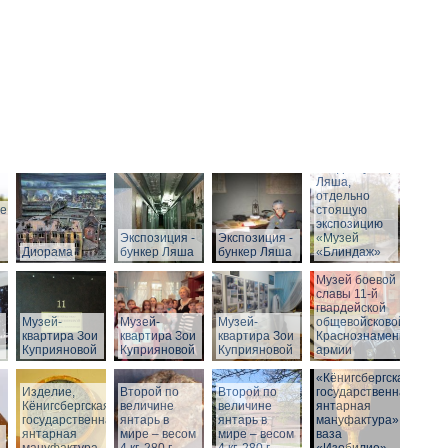
Вход в бункер
Ляша,
отдельно
ие
стоящую
экспозицию
Экспозиция -
Экспозиция -
«Музей
Диорама
бункер Ляша
бункер Ляша
«Блиндаж»
Музей боевой
славы 11-й
гвардейской
Музей-
Музей-
Музей-
общевойсковой
квартира Зои
квартира Зои
квартира Зои
Краснознаменной
Куприяновой
Куприяновой
Куприяновой
армии
«Кёнигсбергская
Изделие,
Второй по
Историческое
Второй по
государственная
Кёнигсбергская
величине
здание музея
величине
янтарная
государственная
янтарь в
-
янтарь в
мануфактура» -
янтарная
мире – весом
Штадтхалле.
мире – весом
ваза