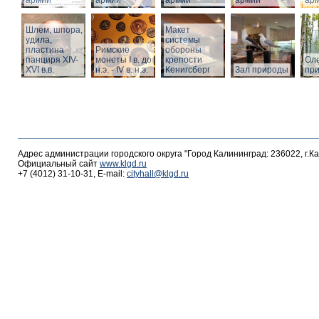
армии
армии
армии
армии
ар
Шлем, шпора,
Макет
удила,
системы
пластина
Римские
обороны
панциря XIV-
монеты I в. до
крепости
Оле
XVI в.в.
н.э. - IV в. н.э.
Кенигсберг
Зал природы
пр
Адрес администрации городского округа "Город Калининград: 236022, г.К
Официальный сайт
www.klgd.ru
+7 (4012) 31-10-31, E-mail:
cityhall@klgd.ru