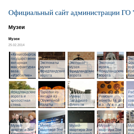
Официальный сайт администрации ГО 
Музеи
Музеи
25.02.2014
«Кёнигсбергская
государственная
Эк
янтарная
Экспонаты
Экспонат
Экспонат
Фр
мануфактура» -
музея
музея
музея
вор
ваза
Фридландские
Фридландские
Фридландские
про
«Изобилие»
ворота
ворота
ворота
Кён
Фридландские
Тарелки из
Раб
ворота и
янтаря из
Руины
Римские
ян
крепостная
Оружейной
Западного
монеты I в. до
со
стена
палаты
флигеля
н.э. - IV в. н.э.
худ
Музей-
Музей-
Музей-
Музей-
Муз
квартира Зои
квартира Зои
квартира Зои
квартира Зои
ква