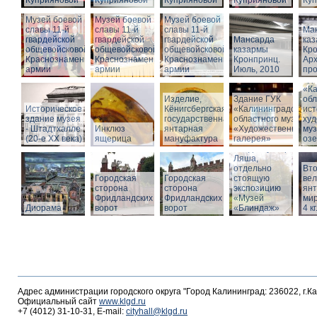
Куприяновой
Куприяновой
Куприяновой
Куприяновой
Ку
Музей боевой
Музей боевой
Музей боевой
славы 11-й
славы 11-й
славы 11-й
Ма
гвардейской
гвардейской
гвардейской
Мансарда
ка
общевойсковой
общевойсковой
общевойсковой
казармы
Кро
Краснознаменной
Краснознаменной
Краснознаменной
Кронпринц.
Ар
армии
армии
армии
Июль, 2010
про
Зд
«Ка
Изделие,
Здание ГУК
обл
Историческое
Кёнигсбергская
«Калининградского
ист
здание музея
государственная
областного музея
худ
- Штадтхалле
Инклюз
янтарная
«Художественная
муз
(20-е XX века)
ящерица
мануфактура
галерея»
оз
Вход в бункер
Ляша,
отдельно
Вто
Городская
Городская
стоящую
ве
сторона
сторона
экспозицию
янт
Фридландских
Фридландских
«Музей
мир
Диорама
ворот
ворот
«Блиндаж»
4 кг
Адрес администрации городского округа "Город Калининград: 236022, г.К
Официальный сайт
www.klgd.ru
+7 (4012) 31-10-31, E-mail:
cityhall@klgd.ru