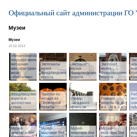
Официальный сайт администрации ГО 
Музеи
Музеи
25.02.2014
«Кёнигсбергская
государственная
Эк
янтарная
Экспонаты
Экспонат
Экспонат
Фр
мануфактура» -
музея
музея
музея
вор
ваза
Фридландские
Фридландские
Фридландские
про
«Изобилие»
ворота
ворота
ворота
Кён
Фридландские
Тарелки из
Раб
ворота и
янтаря из
Руины
Римские
ян
крепостная
Оружейной
Западного
монеты I в. до
со
стена
палаты
флигеля
н.э. - IV в. н.э.
худ
Музей-
Музей-
Музей-
Музей-
Муз
квартира Зои
квартира Зои
квартира Зои
квартира Зои
ква