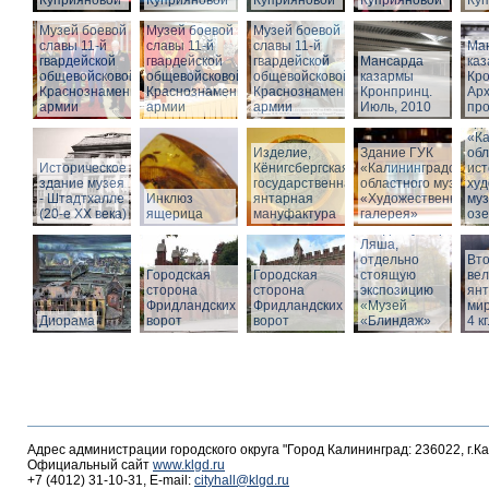
Куприяновой
Куприяновой
Куприяновой
Куприяновой
Ку
Музей боевой
Музей боевой
Музей боевой
славы 11-й
славы 11-й
славы 11-й
Ма
гвардейской
гвардейской
гвардейской
Мансарда
ка
общевойсковой
общевойсковой
общевойсковой
казармы
Кро
Краснознаменной
Краснознаменной
Краснознаменной
Кронпринц.
Ар
армии
армии
армии
Июль, 2010
про
Зд
«Ка
Изделие,
Здание ГУК
обл
Историческое
Кёнигсбергская
«Калининградского
ист
здание музея
государственная
областного музея
худ
- Штадтхалле
Инклюз
янтарная
«Художественная
муз
(20-е XX века)
ящерица
мануфактура
галерея»
оз
Вход в бункер
Ляша,
отдельно
Вто
Городская
Городская
стоящую
ве
сторона
сторона
экспозицию
янт
Фридландских
Фридландских
«Музей
мир
Диорама
ворот
ворот
«Блиндаж»
4 кг
Адрес администрации городского округа "Город Калининград: 236022, г.К
Официальный сайт
www.klgd.ru
+7 (4012) 31-10-31, E-mail:
cityhall@klgd.ru