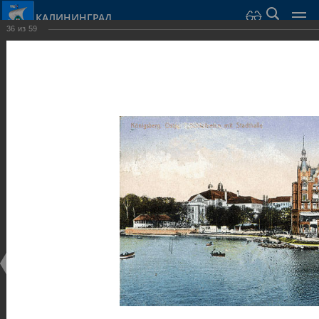
КАЛИНИНГРАД
36
из
59
Город Калининград
›
Город
›
Фотогалерея
›
Калининград
›
Музеи
Музеи
Музеи
25.02.2014