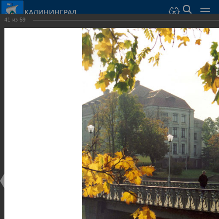
КАЛИНИНГРАД
41
из
59
Город Калининград
›
Город
›
Фотогалерея
›
Калининград
›
Музеи
Музеи
Музеи
25.02.2014