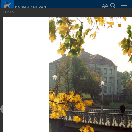
КАЛИНИНГРАД
41
из
59
Город Калининград
›
Город
›
Фотогалерея
›
Калининград
›
Музеи
Музеи
Музеи
25.02.2014