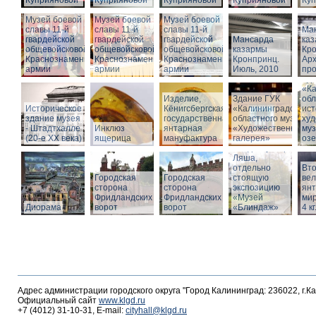
Куприяновой
Куприяновой
Куприяновой
Куприяновой
Ку
Музей боевой
Музей боевой
Музей боевой
славы 11-й
славы 11-й
славы 11-й
Ма
гвардейской
гвардейской
гвардейской
Мансарда
ка
общевойсковой
общевойсковой
общевойсковой
казармы
Кро
Краснознаменной
Краснознаменной
Краснознаменной
Кронпринц.
Ар
армии
армии
армии
Июль, 2010
про
Зд
«Ка
Изделие,
Здание ГУК
обл
Историческое
Кёнигсбергская
«Калининградского
ист
здание музея
государственная
областного музея
худ
- Штадтхалле
Инклюз
янтарная
«Художественная
муз
(20-е XX века)
ящерица
мануфактура
галерея»
оз
Вход в бункер
Ляша,
отдельно
Вто
Городская
Городская
стоящую
ве
сторона
сторона
экспозицию
янт
Фридландских
Фридландских
«Музей
мир
Диорама
ворот
ворот
«Блиндаж»
4 кг
Адрес администрации городского округа "Город Калининград: 236022, г.К
Официальный сайт
www.klgd.ru
+7 (4012) 31-10-31, E-mail:
cityhall@klgd.ru