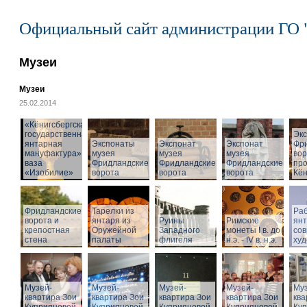
Официальный сайт администрации ГО 
Музеи
Музеи
25.02.2014
«Кёнигсбергская
государственная
Эк
янтарная
Экспонаты
Экспонат
Экспонат
Фр
мануфактура» -
музея
музея
музея
вор
ваза
Фридландские
Фридландские
Фридландские
про
«Изобилие»
ворота
ворота
ворота
Кён
Фридландские
Тарелки из
Раб
ворота и
янтаря из
Руины
Римские
ян
крепостная
Оружейной
Западного
монеты I в. до
со
стена
палаты
флигеля
н.э. - IV в. н.э.
худ
Музей-
Музей-
Музей-
Музей-
Муз
квартира Зои
квартира Зои
квартира Зои
квартира Зои
ква