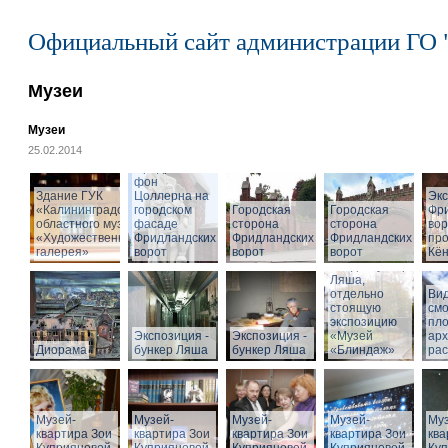
Официальный сайт администрации ГО 
Музеи
Музеи
25.02.2014
Cкульптура
Фридриха
фон
Здание ГУК
Цоллерна на
Эк
«Калининградского
городском
Городская
Городская
Фр
областного музея
фасаде
сторона
сторона
вор
«Художественная
Фридландских
Фридландских
Фридландских
про
галерея»
ворот
ворот
ворот
Кён
Вход в бункер
Ляша,
отдельно
Вид
стоящую
см
экспозицию
пл
Экспозиция -
Экспозиция -
«Музей
арх
Диорама
бункер Ляша
бункер Ляша
«Блиндаж»
рас
Музей-
Музей-
Музей-
Музей-
Муз
квартира Зои
квартира Зои
квартира Зои
квартира Зои
ква