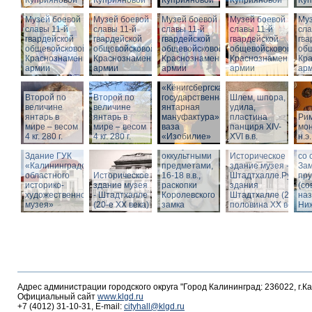
Куприяновой
Куприяновой
Куприяновой
Куприяновой
Ку
Музей боевой
Музей боевой
Музей боевой
Музей боевой
Муз
славы 11-й
славы 11-й
славы 11-й
славы 11-й
сла
гвардейской
гвардейской
гвардейской
гвардейской
гва
общевойсковой
общевойсковой
общевойсковой
общевойсковой
об
Краснознаменной
Краснознаменной
Краснознаменной
Краснознаменной
Кр
армии
армии
армии
армии
ар
«Кёнигсбергская
Второй по
Второй по
государственная
Шлем, шпора,
Ист
величине
величине
янтарная
удила,
зда
янтарь в
янтарь в
мануфактура» -
пластина
Ри
-
мире – весом
мире – весом
ваза
панциря XIV-
мон
Шт
4 кг. 280 г.
4 кг. 280 г.
«Изобилие»
XVI в.в.
н.э.
Вид
Шкатулка с
Шт
Здание ГУК
оккультными
Историческое
со 
«Калининградского
предметами,
здание музея -
Зам
областного
Историческое
16-18 в.в.,
Штадтхалле.Руины
пр
историко-
здание музея
раскопки
здания
(со
художественного
- Штадтхалле
Королевского
Штадтхалле (2-я
на
музея»
(20-е XX века)
замка
половина ХХ века)
Ниж
Адрес администрации городского округа "Город Калининград: 236022, г.К
Официальный сайт
www.klgd.ru
+7 (4012) 31-10-31, E-mail:
cityhall@klgd.ru