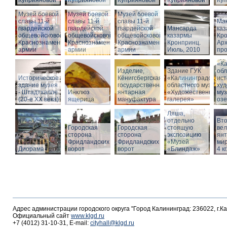
Куприяновой
Куприяновой
Куприяновой
Куприяновой
Ку
Музей боевой
Музей боевой
Музей боевой
славы 11-й
славы 11-й
славы 11-й
Ма
гвардейской
гвардейской
гвардейской
Мансарда
ка
общевойсковой
общевойсковой
общевойсковой
казармы
Кро
Краснознаменной
Краснознаменной
Краснознаменной
Кронпринц.
Ар
армии
армии
армии
Июль, 2010
про
Зд
«Ка
Изделие,
Здание ГУК
обл
Историческое
Кёнигсбергская
«Калининградского
ист
здание музея
государственная
областного музея
худ
- Штадтхалле
Инклюз
янтарная
«Художественная
муз
(20-е XX века)
ящерица
мануфактура
галерея»
оз
Вход в бункер
Ляша,
отдельно
Вто
Городская
Городская
стоящую
ве
сторона
сторона
экспозицию
янт
Фридландских
Фридландских
«Музей
мир
Диорама
ворот
ворот
«Блиндаж»
4 кг
Адрес администрации городского округа "Город Калининград: 236022, г.К
Официальный сайт
www.klgd.ru
+7 (4012) 31-10-31, E-mail:
cityhall@klgd.ru