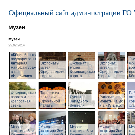
Официальный сайт администрации ГО 
Музеи
Музеи
25.02.2014
«Кёнигсбергская
государственная
Эк
янтарная
Экспонаты
Экспонат
Экспонат
Фр
мануфактура» -
музея
музея
музея
вор
ваза
Фридландские
Фридландские
Фридландские
про
«Изобилие»
ворота
ворота
ворота
Кён
Фридландские
Тарелки из
Раб
ворота и
янтаря из
Руины
Римские
ян
крепостная
Оружейной
Западного
монеты I в. до
со
стена
палаты
флигеля
н.э. - IV в. н.э.
худ
Музей-
Музей-
Музей-
Музей-
Муз
квартира Зои
квартира Зои
квартира Зои
квартира Зои
ква