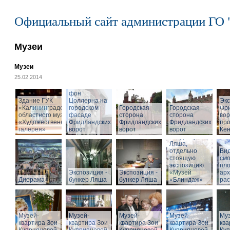
Официальный сайт администрации ГО 
Музеи
Музеи
25.02.2014
Cкульптура
Фридриха
фон
Здание ГУК
Цоллерна на
Эк
«Калининградского
городском
Городская
Городская
Фр
областного музея
фасаде
сторона
сторона
вор
«Художественная
Фридландских
Фридландских
Фридландских
про
галерея»
ворот
ворот
ворот
Кён
Вход в бункер
Ляша,
отдельно
Вид
стоящую
см
экспозицию
пл
Экспозиция -
Экспозиция -
«Музей
арх
Диорама
бункер Ляша
бункер Ляша
«Блиндаж»
рас
Музей-
Музей-
Музей-
Музей-
Муз
квартира Зои
квартира Зои
квартира Зои
квартира Зои
ква