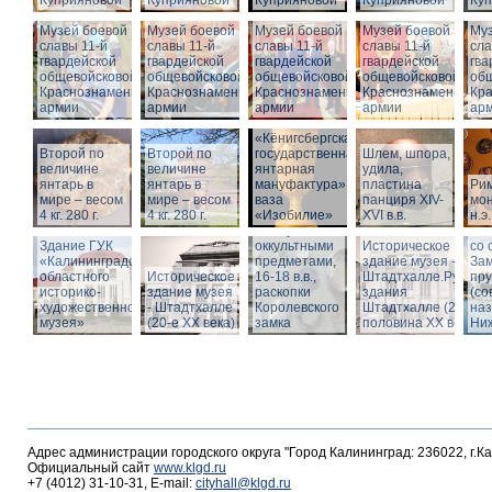
Куприяновой
Куприяновой
Куприяновой
Куприяновой
Ку
Музей боевой
Музей боевой
Музей боевой
Музей боевой
Муз
славы 11-й
славы 11-й
славы 11-й
славы 11-й
сла
гвардейской
гвардейской
гвардейской
гвардейской
гва
общевойсковой
общевойсковой
общевойсковой
общевойсковой
об
Краснознаменной
Краснознаменной
Краснознаменной
Краснознаменной
Кр
армии
армии
армии
армии
ар
«Кёнигсбергская
Второй по
Второй по
государственная
Шлем, шпора,
Ист
величине
величине
янтарная
удила,
зда
янтарь в
янтарь в
мануфактура» -
пластина
Ри
-
мире – весом
мире – весом
ваза
панциря XIV-
мон
Шт
4 кг. 280 г.
4 кг. 280 г.
«Изобилие»
XVI в.в.
н.э.
Вид
Шкатулка с
Шт
Здание ГУК
оккультными
Историческое
со 
«Калининградского
предметами,
здание музея -
Зам
областного
Историческое
16-18 в.в.,
Штадтхалле.Руины
пр
историко-
здание музея
раскопки
здания
(со
художественного
- Штадтхалле
Королевского
Штадтхалле (2-я
на
музея»
(20-е XX века)
замка
половина ХХ века)
Ниж
Адрес администрации городского округа "Город Калининград: 236022, г.К
Официальный сайт
www.klgd.ru
+7 (4012) 31-10-31, E-mail:
cityhall@klgd.ru