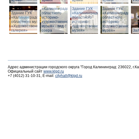
армии
армии
армии
армии
Июл
Здание ГУК
«Калининградского
Здание ГУК
Здание ГУК
Здание ГУК
областного
«Калининградского
«Калининградского
«Калининградского
историко-
областного
областного
областного музея
художественного
историко-
историко-
«Художественная
музея» - вид с
художественного
художественного
галерея»
озера
музея»
музея»
За
Адрес администрации городского округа "Город Калининград: 236022, г.К
Официальный сайт
www.klgd.ru
+7 (4012) 31-10-31, E-mail:
cityhall@klgd.ru