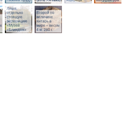
века)
Нижний пруд)
(20-е XX века)
ящерица
мануфактура
Вход в бункер
Ляша,
отдельно
Второй по
стоящую
величине
экспозицию
янтарь в
х
«Музей
мире – весом
«Блиндаж»
4 кг. 280 г.