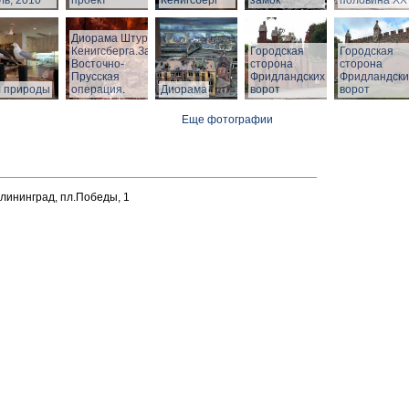
ь, 2010
проект
Кенигсберг
замок
половина ХХ 
Диорама Штурм
Кенигсберга.Зал
Городская
Городская
Восточно-
сторона
сторона
Прусская
Фридландских
Фридландски
л природы
операция.
Диорама
ворот
ворот
Еще фотографии
алининград, пл.Победы, 1