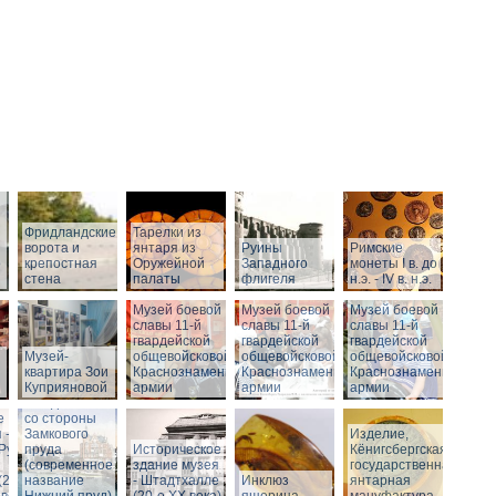
Фридландские
Тарелки из
ворота и
янтаря из
Руины
Римские
о
крепостная
Оружейной
Западного
монеты I в. до
стена
палаты
флигеля
н.э. - IV в. н.э.
Музей боевой
Музей боевой
Музей боевой
Историческое
славы 11-й
славы 11-й
славы 11-й
здание музея
гвардейской
гвардейской
гвардейской
Музей-
-
общевойсковой
общевойсковой
общевойсковой
квартира Зои
Штадтхалле.
Краснознаменной
Краснознаменной
Краснознаменной
Куприяновой
Вид на
армии
армии
армии
Штадтхалле
е
со стороны
 -
Замкового
Изделие,
.Руины
пруда
Историческое
Кёнигсбергская
(современное
здание музея
государственная
(2-я
название
- Штадтхалле
Инклюз
янтарная