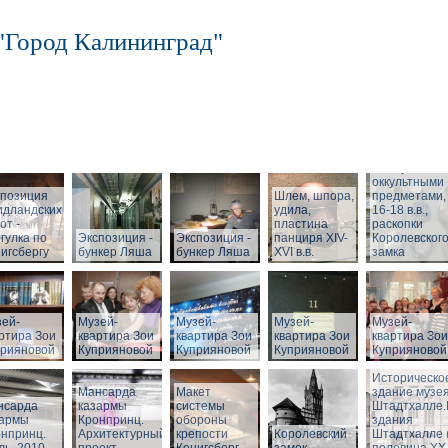
"Город Калининград"
Шкатулка с
оккультными
спозиция
Шлем, шпора,
предметами,
идландских
удила,
16-18 в.в.,
от -
пластина
раскопки
гулка по
Экспозиция -
Экспозиция -
панциря XIV-
Королевског
игсбергу
бункер Ляша
бункер Ляша
XVI в.в.
замка
ей-
Музей-
Музей-
Музей-
Музей-
ртира Зои
квартира Зои
квартира Зои
квартира Зои
квартира Зои
прияновой
Куприяновой
Куприяновой
Куприяновой
Куприяновой
Историческо
Мансарда
Макет
здание музея
нсарда
казармы
системы
Штадтхалле
зармы
Кронпринц.
обороны
здания
нпринц.
Архитектурный
крепости
Королевский
Штадтхалле 