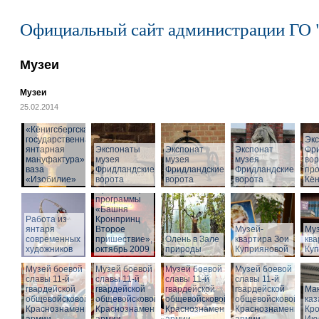
Официальный сайт администрации ГО 
Музеи
Музеи
25.02.2014
«Кёнигсбергская
государственная
Эк
янтарная
Экспонаты
Экспонат
Экспонат
Фр
мануфактура» -
музея
музея
музея
вор
ваза
Фридландские
Фридландские
Фридландские
про
«Изобилие»
ворота
ворота
ворота
Кён
Презентация
программы
«Башня
Работа из
Кронпринц
янтаря
Второе
Музей-
Муз
современных
пришествие»,
Олень в Зале
квартира Зои
ква
художников
октябрь 2009
природы
Куприяновой
Ку
Музей боевой
Музей боевой
Музей боевой
Музей боевой
славы 11-й
славы 11-й
славы 11-й
славы 11-й
гвардейской
гвардейской
гвардейской
гвардейской
Ма
общевойсковой
общевойсковой
общевойсковой
общевойсковой
ка
Краснознаменной
Краснознаменной
Краснознаменной
Краснознаменной
Кро