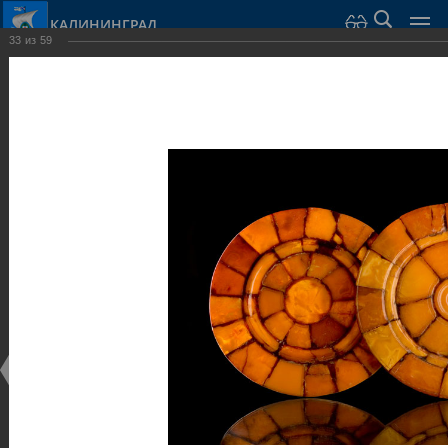
КАЛИНИНГРАД
33
из
59
Город Калининград
›
Город
›
Фотогалерея
›
Калининград
›
Музеи
Музеи
Музеи
25.02.2014