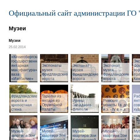
Официальный сайт администрации ГО 
Музеи
Музеи
25.02.2014
«Кёнигсбергская
государственная
Эк
янтарная
Экспонаты
Экспонат
Экспонат
Фр
мануфактура» -
музея
музея
музея
вор
ваза
Фридландские
Фридландские
Фридландские
про
«Изобилие»
ворота
ворота
ворота
Кён
Фридландские
Тарелки из
Раб
ворота и
янтаря из
Руины
Римские
ян
крепостная
Оружейной
Западного
монеты I в. до
со
стена
палаты
флигеля
н.э. - IV в. н.э.
худ
Музей-
Музей-
Музей-
Музей-
Муз
квартира Зои
квартира Зои
квартира Зои
квартира Зои
ква