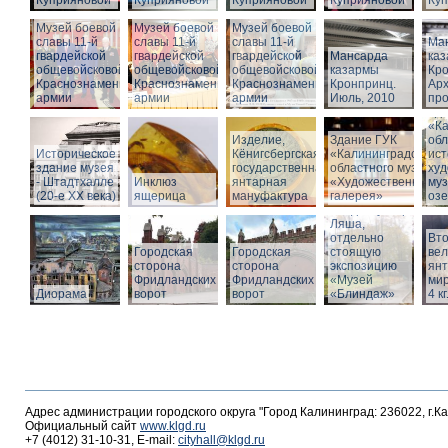
Куприяновой
Куприяновой
Куприяновой
Куприяновой
Ку
Музей боевой
Музей боевой
Музей боевой
славы 11-й
славы 11-й
славы 11-й
Ма
гвардейской
гвардейской
гвардейской
Мансарда
ка
общевойсковой
общевойсковой
общевойсковой
казармы
Кро
Краснознаменной
Краснознаменной
Краснознаменной
Кронпринц.
Ар
армии
армии
армии
Июль, 2010
про
Зд
«Ка
Изделие,
Здание ГУК
обл
Историческое
Кёнигсбергская
«Калининградского
ист
здание музея
государственная
областного музея
худ
- Штадтхалле
Инклюз
янтарная
«Художественная
муз
(20-е XX века)
ящерица
мануфактура
галерея»
оз
Вход в бункер
Ляша,
отдельно
Вто
Городская
Городская
стоящую
ве
сторона
сторона
экспозицию
янт
Фридландских
Фридландских
«Музей
мир
Диорама
ворот
ворот
«Блиндаж»
4 кг
Адрес администрации городского округа "Город Калининград: 236022, г.К
Официальный сайт
www.klgd.ru
+7 (4012) 31-10-31, E-mail:
cityhall@klgd.ru