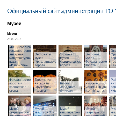
Официальный сайт администрации ГО 
Музеи
Музеи
25.02.2014
«Кёнигсбергская
государственная
Эк
янтарная
Экспонаты
Экспонат
Экспонат
Фр
мануфактура» -
музея
музея
музея
вор
ваза
Фридландские
Фридландские
Фридландские
про
«Изобилие»
ворота
ворота
ворота
Кён
Фридландские
Тарелки из
Раб
ворота и
янтаря из
Руины
Римские
ян
крепостная
Оружейной
Западного
монеты I в. до
со
стена
палаты
флигеля
н.э. - IV в. н.э.
худ
Музей-
Музей-
Музей-
Музей-
Муз
квартира Зои
квартира Зои
квартира Зои
квартира Зои
ква