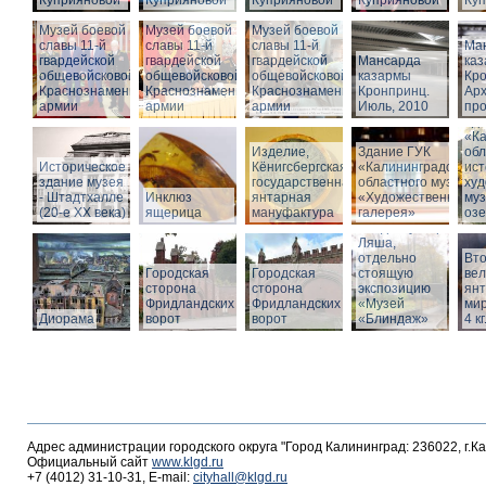
Куприяновой
Куприяновой
Куприяновой
Куприяновой
Ку
Музей боевой
Музей боевой
Музей боевой
славы 11-й
славы 11-й
славы 11-й
Ма
гвардейской
гвардейской
гвардейской
Мансарда
ка
общевойсковой
общевойсковой
общевойсковой
казармы
Кро
Краснознаменной
Краснознаменной
Краснознаменной
Кронпринц.
Ар
армии
армии
армии
Июль, 2010
про
Зд
«Ка
Изделие,
Здание ГУК
обл
Историческое
Кёнигсбергская
«Калининградского
ист
здание музея
государственная
областного музея
худ
- Штадтхалле
Инклюз
янтарная
«Художественная
муз
(20-е XX века)
ящерица
мануфактура
галерея»
оз
Вход в бункер
Ляша,
отдельно
Вто
Городская
Городская
стоящую
ве
сторона
сторона
экспозицию
янт
Фридландских
Фридландских
«Музей
мир
Диорама
ворот
ворот
«Блиндаж»
4 кг
Адрес администрации городского округа "Город Калининград: 236022, г.К
Официальный сайт
www.klgd.ru
+7 (4012) 31-10-31, E-mail:
cityhall@klgd.ru