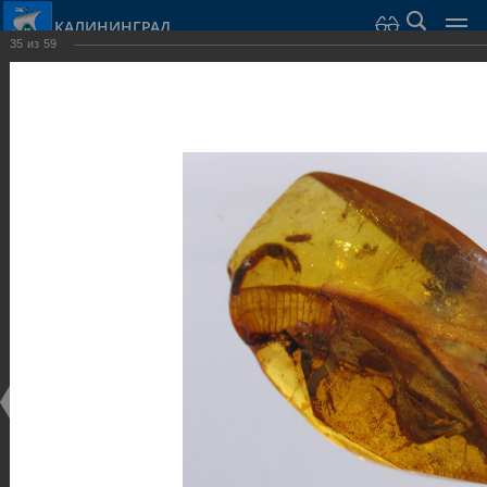
КАЛИНИНГРАД
35
из
59
Город Калининград
›
Город
›
Фотогалерея
›
Калининград
›
Музеи
Музеи
Музеи
25.02.2014