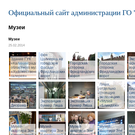
Официальный сайт администрации ГО 
Музеи
Музеи
25.02.2014
Cкульптура
Фридриха
фон
Здание ГУК
Цоллерна на
Эк
«Калининградского
городском
Городская
Городская
Фр
областного музея
фасаде
сторона
сторона
вор
«Художественная
Фридландских
Фридландских
Фридландских
про
галерея»
ворот
ворот
ворот
Кён
Вход в бункер
Ляша,
отдельно
Вид
стоящую
см
экспозицию
пл
Экспозиция -
Экспозиция -
«Музей
арх
Диорама
бункер Ляша
бункер Ляша
«Блиндаж»
рас
Музей-
Музей-
Музей-
Музей-
Муз
квартира Зои
квартира Зои
квартира Зои
квартира Зои
ква