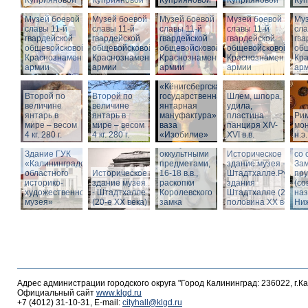
Куприяновой
Куприяновой
Куприяновой
Куприяновой
Ку
Музей боевой
Музей боевой
Музей боевой
Музей боевой
Муз
славы 11-й
славы 11-й
славы 11-й
славы 11-й
сла
гвардейской
гвардейской
гвардейской
гвардейской
гва
общевойсковой
общевойсковой
общевойсковой
общевойсковой
об
Краснознаменной
Краснознаменной
Краснознаменной
Краснознаменной
Кр
армии
армии
армии
армии
ар
«Кёнигсбергская
Второй по
Второй по
государственная
Шлем, шпора,
Ист
величине
величине
янтарная
удила,
зда
янтарь в
янтарь в
мануфактура» -
пластина
Ри
-
мире – весом
мире – весом
ваза
панциря XIV-
мон
Шт
4 кг. 280 г.
4 кг. 280 г.
«Изобилие»
XVI в.в.
н.э.
Вид
Шкатулка с
Шт
Здание ГУК
оккультными
Историческое
со 
«Калининградского
предметами,
здание музея -
Зам
областного
Историческое
16-18 в.в.,
Штадтхалле.Руины
пр
историко-
здание музея
раскопки
здания
(со
художественного
- Штадтхалле
Королевского
Штадтхалле (2-я
на
музея»
(20-е XX века)
замка
половина ХХ века)
Ниж
Адрес администрации городского округа "Город Калининград: 236022, г.К
Официальный сайт
www.klgd.ru
+7 (4012) 31-10-31, E-mail:
cityhall@klgd.ru