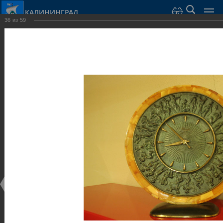
КАЛИНИНГРАД
36
из
59
Город Калининград
›
Город
›
Фотогалерея
›
Калининград
›
Музеи
Музеи
Музеи
25.02.2014