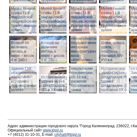
Куприяновой
Куприяновой
Куприяновой
Куприяновой
Ку
Музей боевой
Музей боевой
Музей боевой
Музей боевой
Муз
славы 11-й
славы 11-й
славы 11-й
славы 11-й
сла
гвардейской
гвардейской
гвардейской
гвардейской
гва
общевойсковой
общевойсковой
общевойсковой
общевойсковой
об
Краснознаменной
Краснознаменной
Краснознаменной
Краснознаменной
Кр
армии
армии
армии
армии
ар
«Кёнигсбергская
Второй по
Второй по
государственная
Шлем, шпора,
Ист
величине
величине
янтарная
удила,
зда
янтарь в
янтарь в
мануфактура» -
пластина
Ри
-
мире – весом
мире – весом
ваза
панциря XIV-
мон
Шт
4 кг. 280 г.
4 кг. 280 г.
«Изобилие»
XVI в.в.
н.э.
Вид
Шкатулка с
Шт
Здание ГУК
оккультными
Историческое
со 
«Калининградского
предметами,
здание музея -
Зам
областного
Историческое
16-18 в.в.,
Штадтхалле.Руины
пр
историко-
здание музея
раскопки
здания
(со
художественного
- Штадтхалле
Королевского
Штадтхалле (2-я
на
музея»
(20-е XX века)
замка
половина ХХ века)
Ниж
Адрес администрации городского округа "Город Калининград: 236022, г.К
Официальный сайт
www.klgd.ru
+7 (4012) 31-10-31, E-mail:
cityhall@klgd.ru