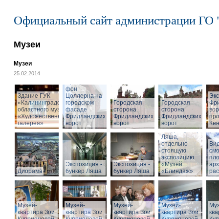
Официальный сайт администрации ГО 
Музеи
Музеи
25.02.2014
Cкульптура
Фридриха
фон
Здание ГУК
Цоллерна на
Эк
«Калининградского
городском
Городская
Городская
Фр
областного музея
фасаде
сторона
сторона
вор
«Художественная
Фридландских
Фридландских
Фридландских
про
галерея»
ворот
ворот
ворот
Кён
Вход в бункер
Ляша,
отдельно
Вид
стоящую
см
экспозицию
пл
Экспозиция -
Экспозиция -
«Музей
арх
Диорама
бункер Ляша
бункер Ляша
«Блиндаж»
рас
Музей-
Музей-
Музей-
Музей-
Муз
квартира Зои
квартира Зои
квартира Зои
квартира Зои
ква