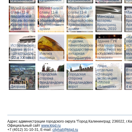
Куприяновой
Куприяновой
Куприяновой
Куприяновой
Ку
Музей боевой
Музей боевой
Музей боевой
славы 11-й
славы 11-й
славы 11-й
Ма
гвардейской
гвардейской
гвардейской
Мансарда
ка
общевойсковой
общевойсковой
общевойсковой
казармы
Кро
Краснознаменной
Краснознаменной
Краснознаменной
Кронпринц.
Ар
армии
армии
армии
Июль, 2010
про
Зд
«Ка
Изделие,
Здание ГУК
обл
Историческое
Кёнигсбергская
«Калининградского
ист
здание музея
государственная
областного музея
худ
- Штадтхалле
Инклюз
янтарная
«Художественная
муз
(20-е XX века)
ящерица
мануфактура
галерея»
оз
Вход в бункер
Ляша,
отдельно
Вто
Городская
Городская
стоящую
ве
сторона
сторона
экспозицию
янт
Фридландских
Фридландских
«Музей
мир
Диорама
ворот
ворот
«Блиндаж»
4 кг
Адрес администрации городского округа "Город Калининград: 236022, г.К
Официальный сайт
www.klgd.ru
+7 (4012) 31-10-31, E-mail:
cityhall@klgd.ru