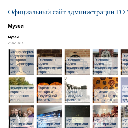
Официальный сайт администрации ГО 
Музеи
Музеи
25.02.2014
«Кёнигсбергская
государственная
Эк
янтарная
Экспонаты
Экспонат
Экспонат
Фр
мануфактура» -
музея
музея
музея
вор
ваза
Фридландские
Фридландские
Фридландские
про
«Изобилие»
ворота
ворота
ворота
Кён
Фридландские
Тарелки из
Раб
ворота и
янтаря из
Руины
Римские
ян
крепостная
Оружейной
Западного
монеты I в. до
со
стена
палаты
флигеля
н.э. - IV в. н.э.
худ
Музей-
Музей-
Музей-
Музей-
Муз
квартира Зои
квартира Зои
квартира Зои
квартира Зои
ква