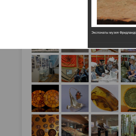
Экспонаты музея Фридландс