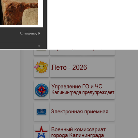
Промышленные здания и
сооружения
Мосты
Слайд-шоу: