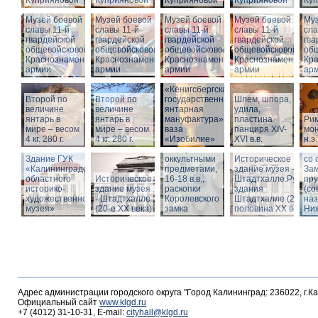
Куприяновой
Куприяновой
Куприяновой
Куприяновой
Ку
Музей боевой
Музей боевой
Музей боевой
Музей боевой
Муз
славы 11-й
славы 11-й
славы 11-й
славы 11-й
сла
гвардейской
гвардейской
гвардейской
гвардейской
гва
общевойсковой
общевойсковой
общевойсковой
общевойсковой
об
Краснознаменной
Краснознаменной
Краснознаменной
Краснознаменной
Кр
армии
армии
армии
армии
ар
«Кёнигсбергская
Второй по
Второй по
государственная
Шлем, шпора,
Ист
величине
величине
янтарная
удила,
зда
янтарь в
янтарь в
мануфактура» -
пластина
Ри
-
мире – весом
мире – весом
ваза
панциря XIV-
мон
Шт
4 кг. 280 г.
4 кг. 280 г.
«Изобилие»
XVI в.в.
н.э.
Вид
Шкатулка с
Шт
Здание ГУК
оккультными
Историческое
со 
«Калининградского
предметами,
здание музея -
Зам
областного
Историческое
16-18 в.в.,
Штадтхалле.Руины
пр
историко-
здание музея
раскопки
здания
(со
художественного
- Штадтхалле
Королевского
Штадтхалле (2-я
на
музея»
(20-е XX века)
замка
половина ХХ века)
Ниж
Адрес администрации городского округа "Город Калининград: 236022, г.К
Официальный сайт
www.klgd.ru
+7 (4012) 31-10-31, E-mail:
cityhall@klgd.ru