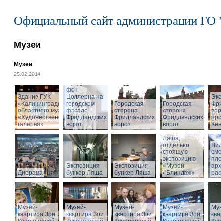
Официальный сайт администрации ГО 
Музеи
Музеи
25.02.2014
Cкульптура
Фридриха
фон
Здание ГУК
Цоллерна на
Эк
«Калининградского
городском
Городская
Городская
Фр
областного музея
фасаде
сторона
сторона
вор
«Художественная
Фридландских
Фридландских
Фридландских
про
галерея»
ворот
ворот
ворот
Кён
Вход в бункер
Ляша,
отдельно
Вид
стоящую
см
экспозицию
пл
Экспозиция -
Экспозиция -
«Музей
арх
Диорама
бункер Ляша
бункер Ляша
«Блиндаж»
рас
Музей-
Музей-
Музей-
Музей-
Муз
квартира Зои
квартира Зои
квартира Зои
квартира Зои
ква