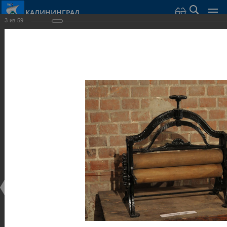
КАЛИНИНГРАД
3
из
59
Город Калининград
›
Город
›
Фотогалерея
›
Калининград
›
Музеи
Музеи
Музеи
25.02.2014