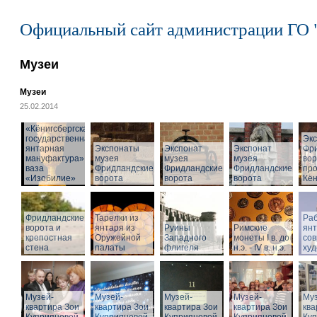
Официальный сайт администрации ГО 
Музеи
Музеи
25.02.2014
«Кёнигсбергская
государственная
Эк
янтарная
Экспонаты
Экспонат
Экспонат
Фр
мануфактура» -
музея
музея
музея
вор
ваза
Фридландские
Фридландские
Фридландские
про
«Изобилие»
ворота
ворота
ворота
Кён
Фридландские
Тарелки из
Раб
ворота и
янтаря из
Руины
Римские
ян
крепостная
Оружейной
Западного
монеты I в. до
со
стена
палаты
флигеля
н.э. - IV в. н.э.
худ
Музей-
Музей-
Музей-
Музей-
Муз
квартира Зои
квартира Зои
квартира Зои
квартира Зои
ква