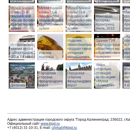
Куприяновой
Куприяновой
Куприяновой
Куприяновой
Ку
Музей боевой
Музей боевой
Музей боевой
славы 11-й
славы 11-й
славы 11-й
Ма
гвардейской
гвардейской
гвардейской
Мансарда
ка
общевойсковой
общевойсковой
общевойсковой
казармы
Кро
Краснознаменной
Краснознаменной
Краснознаменной
Кронпринц.
Ар
армии
армии
армии
Июль, 2010
про
Зд
«Ка
Изделие,
Здание ГУК
обл
Историческое
Кёнигсбергская
«Калининградского
ист
здание музея
государственная
областного музея
худ
- Штадтхалле
Инклюз
янтарная
«Художественная
муз
(20-е XX века)
ящерица
мануфактура
галерея»
оз
Вход в бункер
Ляша,
отдельно
Вто
Городская
Городская
стоящую
ве
сторона
сторона
экспозицию
янт
Фридландских
Фридландских
«Музей
мир
Диорама
ворот
ворот
«Блиндаж»
4 кг
Адрес администрации городского округа "Город Калининград: 236022, г.К
Официальный сайт
www.klgd.ru
+7 (4012) 31-10-31, E-mail:
cityhall@klgd.ru