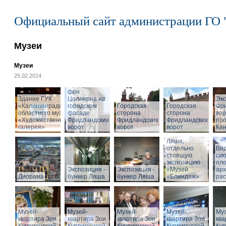
Официальный сайт администрации ГО 
Музеи
Музеи
25.02.2014
Cкульптура
Фридриха
фон
Здание ГУК
Цоллерна на
Эк
«Калининградского
городском
Городская
Городская
Фр
областного музея
фасаде
сторона
сторона
вор
«Художественная
Фридландских
Фридландских
Фридландских
про
галерея»
ворот
ворот
ворот
Кён
Вход в бункер
Ляша,
отдельно
Вид
стоящую
см
экспозицию
пл
Экспозиция -
Экспозиция -
«Музей
арх
Диорама
бункер Ляша
бункер Ляша
«Блиндаж»
рас
Музей-
Музей-
Музей-
Музей-
Муз
квартира Зои
квартира Зои
квартира Зои
квартира Зои
ква