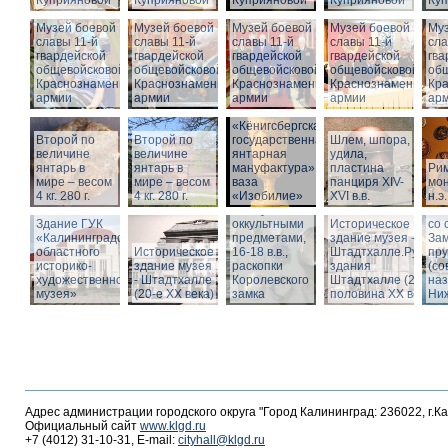
Куприяновой
Куприяновой
Куприяновой
Куприяновой
Ку
Музей боевой
Музей боевой
Музей боевой
Музей боевой
Муз
славы 11-й
славы 11-й
славы 11-й
славы 11-й
сла
гвардейской
гвардейской
гвардейской
гвардейской
гва
общевойсковой
общевойсковой
общевойсковой
общевойсковой
об
Краснознаменной
Краснознаменной
Краснознаменной
Краснознаменной
Кр
армии
армии
армии
армии
ар
«Кёнигсбергская
Второй по
Второй по
государственная
Шлем, шпора,
Ист
величине
величине
янтарная
удила,
зда
янтарь в
янтарь в
мануфактура» -
пластина
Ри
-
мире – весом
мире – весом
ваза
панциря XIV-
мон
Шт
4 кг. 280 г.
4 кг. 280 г.
«Изобилие»
XVI в.в.
н.э.
Вид
Шкатулка с
Шт
Здание ГУК
оккультными
Историческое
со 
«Калининградского
предметами,
здание музея -
Зам
областного
Историческое
16-18 в.в.,
Штадтхалле.Руины
пр
историко-
здание музея
раскопки
здания
(со
художественного
- Штадтхалле
Королевского
Штадтхалле (2-я
на
музея»
(20-е XX века)
замка
половина ХХ века)
Ниж
Адрес администрации городского округа "Город Калининград: 236022, г.К
Официальный сайт
www.klgd.ru
+7 (4012) 31-10-31, E-mail:
cityhall@klgd.ru