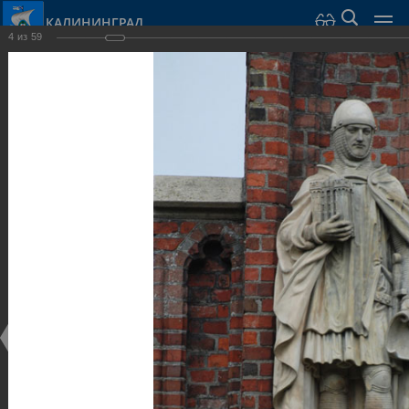
КАЛИНИНГРАД
4
из
59
Город Калининград
›
Город
›
Фотогалерея
›
Калининград
›
Музеи
Музеи
Музеи
25.02.2014