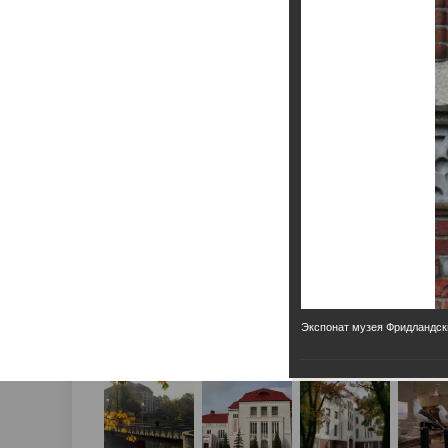
Экспонат музея Фридландск