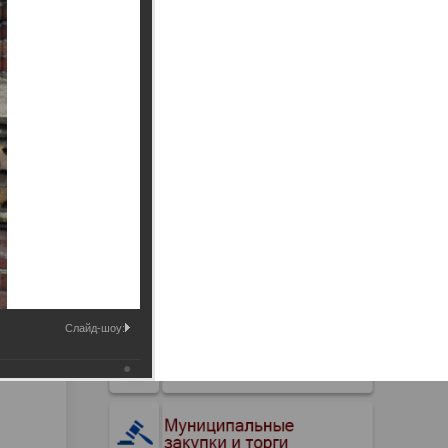
Промышленные здания и
сооружения
Мосты
Слайд-шоу: