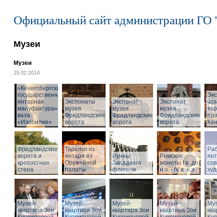
Официальный сайт администрации ГО 
Музеи
Музеи
25.02.2014
«Кёнигсбергская
государственная
Эк
янтарная
Экспонаты
Экспонат
Экспонат
Фр
мануфактура» -
музея
музея
музея
вор
ваза
Фридландские
Фридландские
Фридландские
про
«Изобилие»
ворота
ворота
ворота
Кён
Фридландские
Тарелки из
Раб
ворота и
янтаря из
Руины
Римские
ян
крепостная
Оружейной
Западного
монеты I в. до
со
стена
палаты
флигеля
н.э. - IV в. н.э.
худ
Музей-
Музей-
Музей-
Музей-
Муз
квартира Зои
квартира Зои
квартира Зои
квартира Зои
ква