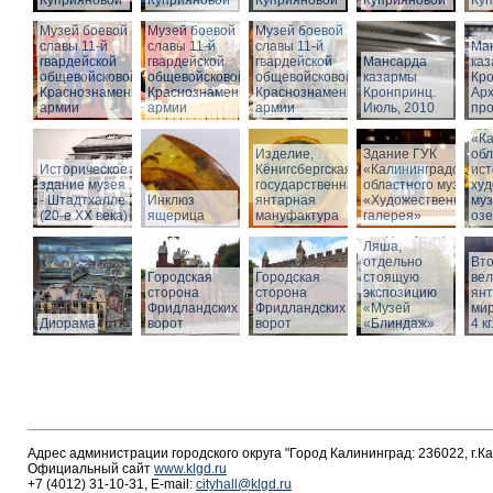
Куприяновой
Куприяновой
Куприяновой
Куприяновой
Ку
Музей боевой
Музей боевой
Музей боевой
славы 11-й
славы 11-й
славы 11-й
Ма
гвардейской
гвардейской
гвардейской
Мансарда
ка
общевойсковой
общевойсковой
общевойсковой
казармы
Кро
Краснознаменной
Краснознаменной
Краснознаменной
Кронпринц.
Ар
армии
армии
армии
Июль, 2010
про
Зд
«Ка
Изделие,
Здание ГУК
обл
Историческое
Кёнигсбергская
«Калининградского
ист
здание музея
государственная
областного музея
худ
- Штадтхалле
Инклюз
янтарная
«Художественная
муз
(20-е XX века)
ящерица
мануфактура
галерея»
оз
Вход в бункер
Ляша,
отдельно
Вто
Городская
Городская
стоящую
ве
сторона
сторона
экспозицию
янт
Фридландских
Фридландских
«Музей
мир
Диорама
ворот
ворот
«Блиндаж»
4 кг
Адрес администрации городского округа "Город Калининград: 236022, г.К
Официальный сайт
www.klgd.ru
+7 (4012) 31-10-31, E-mail:
cityhall@klgd.ru