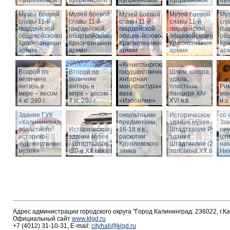
Куприяновой
Куприяновой
Куприяновой
Куприяновой
Ку
Музей боевой
Музей боевой
Музей боевой
Музей боевой
Муз
славы 11-й
славы 11-й
славы 11-й
славы 11-й
сла
гвардейской
гвардейской
гвардейской
гвардейской
гва
общевойсковой
общевойсковой
общевойсковой
общевойсковой
об
Краснознаменной
Краснознаменной
Краснознаменной
Краснознаменной
Кр
армии
армии
армии
армии
ар
«Кёнигсбергская
Второй по
Второй по
государственная
Шлем, шпора,
Ист
величине
величине
янтарная
удила,
зда
янтарь в
янтарь в
мануфактура» -
пластина
Ри
-
мире – весом
мире – весом
ваза
панциря XIV-
мон
Шт
4 кг. 280 г.
4 кг. 280 г.
«Изобилие»
XVI в.в.
н.э.
Вид
Шкатулка с
Шт
Здание ГУК
оккультными
Историческое
со 
«Калининградского
предметами,
здание музея -
Зам
областного
Историческое
16-18 в.в.,
Штадтхалле.Руины
пр
историко-
здание музея
раскопки
здания
(со
художественного
- Штадтхалле
Королевского
Штадтхалле (2-я
на
музея»
(20-е XX века)
замка
половина ХХ века)
Ниж
Адрес администрации городского округа "Город Калининград: 236022, г.К
Официальный сайт
www.klgd.ru
+7 (4012) 31-10-31, E-mail:
cityhall@klgd.ru