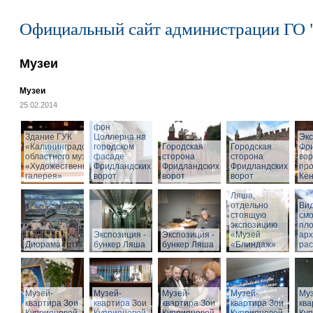
Официальный сайт администрации ГО 
Музеи
Музеи
25.02.2014
Cкульптура
Фридриха
фон
Здание ГУК
Цоллерна на
Эк
«Калининградского
городском
Городская
Городская
Фр
областного музея
фасаде
сторона
сторона
вор
«Художественная
Фридландских
Фридландских
Фридландских
про
галерея»
ворот
ворот
ворот
Кён
Вход в бункер
Ляша,
отдельно
Вид
стоящую
см
экспозицию
пл
Экспозиция -
Экспозиция -
«Музей
арх
Диорама
бункер Ляша
бункер Ляша
«Блиндаж»
рас
Музей-
Музей-
Музей-
Музей-
Муз
квартира Зои
квартира Зои
квартира Зои
квартира Зои
ква