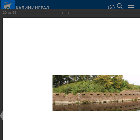
КАЛИНИНГРАД
10
из
59
Город Калининград
›
Город
›
Фотогалерея
›
Калининград
›
Музеи
Музеи
Музеи
25.02.2014