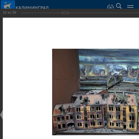
КАЛИНИНГРАД
10
из
59
Город Калининград
›
Город
›
Фотогалерея
›
Калининград
›
Музеи
Музеи
Музеи
25.02.2014