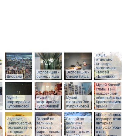
Вход в бункер
Ляша,
отдельно
ие
стоящую
экспозицию
Экспозиция -
Экспозиция -
«Музей
Диорама
бункер Ляша
бункер Ляша
«Блиндаж»
Музей боевой
славы 11-й
гвардейской
Музей-
Музей-
Музей-
общевойсковой
квартира Зои
квартира Зои
квартира Зои
Краснознаменной
Куприяновой
Куприяновой
Куприяновой
армии
«Кёнигсбергская
Изделие,
Второй по
Историческое
Второй по
государственная
Кёнигсбергская
величине
здание музея
величине
янтарная
государственная
янтарь в
-
янтарь в
мануфактура» -
янтарная
мире – весом
Штадтхалле.
мире – весом
ваза