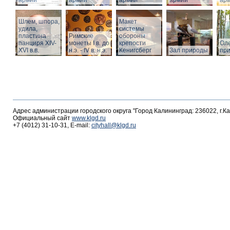
армии
армии
армии
армии
ар
Шлем, шпора,
Макет
удила,
системы
пластина
Римские
обороны
панциря XIV-
монеты I в. до
крепости
Оле
XVI в.в.
н.э. - IV в. н.э.
Кенигсберг
Зал природы
пр
Адрес администрации городского округа "Город Калининград: 236022, г.К
Официальный сайт
www.klgd.ru
+7 (4012) 31-10-31, E-mail:
cityhall@klgd.ru