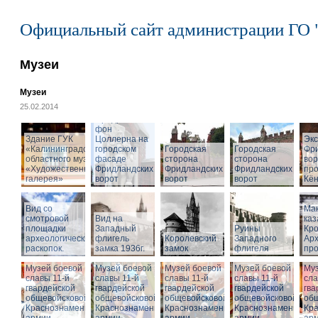
Официальный сайт администрации ГО 
Музеи
Музеи
25.02.2014
Cкульптура
Фридриха
фон
Здание ГУК
Цоллерна на
Эк
«Калининградского
городском
Городская
Городская
Фр
областного музея
фасаде
сторона
сторона
вор
«Художественная
Фридландских
Фридландских
Фридландских
про
галерея»
ворот
ворот
ворот
Кён
Вид со
Ма
смотровой
Вид на
ка
площадки
Западный
Руины
Кро
археологических
флигель
Королевский
Западного
Ар
раскопок.
замка 1936г.
замок
флигеля
про
Музей боевой
Музей боевой
Музей боевой
Музей боевой
Муз
славы 11-й
славы 11-й
славы 11-й
славы 11-й
сла
гвардейской
гвардейской
гвардейской
гвардейской
гва
общевойсковой
общевойсковой
общевойсковой
общевойсковой
об
Краснознаменной
Краснознаменной
Краснознаменной
Краснознаменной
Кр