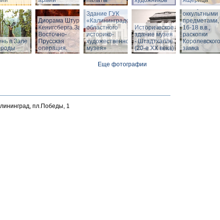
мии
армии
палаты
художников
ящерица
Шкатулка с
Здание ГУК
оккультными
Диорама Штурм
«Калининградского
предметами,
Кенигсберга.Зал
областного
Историческое
16-18 в.в.,
Восточно-
историко-
здание музея
раскопки
нь в Зале
Прусская
художественного
- Штадтхалле
Королевског
ироды
операция.
музея»
(20-е XX века)
замка
Еще фотографии
алининград, пл.Победы, 1