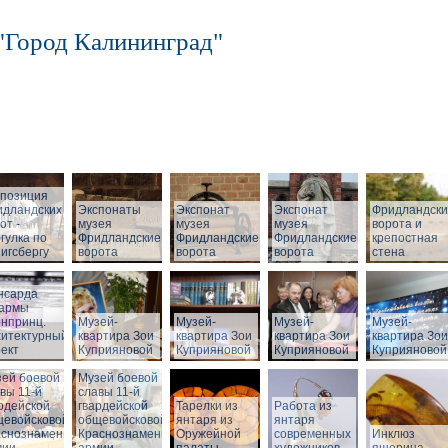
"Город Калининград"
спозиция
идландских
Экспонаты
Экспонат
Экспонат
Фридландск
от -
музея
музея
музея
ворота и
гулка по
Фридландские
Фридландские
Фридландские
крепостная
игсбергу
ворота
ворота
ворота
стена
нсарда
зармы
нпринц.
Музей-
Музей-
Музей-
Музей-
хитектурный
квартира Зои
квартира Зои
квартира Зои
квартира Зои
ект
Куприяновой
Куприяновой
Куприяновой
Куприяновой
ей боевой
Музей боевой
вы 11-й
славы 11-й
рдейской
гвардейской
Тарелки из
Работа из
щевойсковой
общевойсковой
янтаря из
янтаря
аснознаменной
Краснознаменной
Оружейной
современных
Инклюз