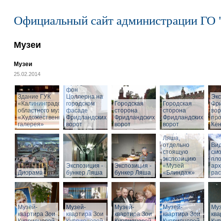
Официальный сайт администрации ГО 
Музеи
Музеи
25.02.2014
Cкульптура
Фридриха
фон
Здание ГУК
Цоллерна на
Эк
«Калининградского
городском
Городская
Городская
Фр
областного музея
фасаде
сторона
сторона
вор
«Художественная
Фридландских
Фридландских
Фридландских
про
галерея»
ворот
ворот
ворот
Кён
Вход в бункер
Ляша,
отдельно
Вид
стоящую
см
экспозицию
пл
Экспозиция -
Экспозиция -
«Музей
арх
Диорама
бункер Ляша
бункер Ляша
«Блиндаж»
рас
Музей-
Музей-
Музей-
Музей-
Муз
квартира Зои
квартира Зои
квартира Зои
квартира Зои
ква