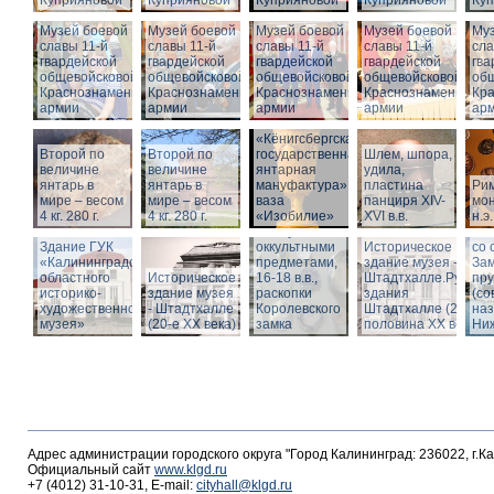
Куприяновой
Куприяновой
Куприяновой
Куприяновой
Ку
Музей боевой
Музей боевой
Музей боевой
Музей боевой
Муз
славы 11-й
славы 11-й
славы 11-й
славы 11-й
сла
гвардейской
гвардейской
гвардейской
гвардейской
гва
общевойсковой
общевойсковой
общевойсковой
общевойсковой
об
Краснознаменной
Краснознаменной
Краснознаменной
Краснознаменной
Кр
армии
армии
армии
армии
ар
«Кёнигсбергская
Второй по
Второй по
государственная
Шлем, шпора,
Ист
величине
величине
янтарная
удила,
зда
янтарь в
янтарь в
мануфактура» -
пластина
Ри
-
мире – весом
мире – весом
ваза
панциря XIV-
мон
Шт
4 кг. 280 г.
4 кг. 280 г.
«Изобилие»
XVI в.в.
н.э.
Вид
Шкатулка с
Шт
Здание ГУК
оккультными
Историческое
со 
«Калининградского
предметами,
здание музея -
Зам
областного
Историческое
16-18 в.в.,
Штадтхалле.Руины
пр
историко-
здание музея
раскопки
здания
(со
художественного
- Штадтхалле
Королевского
Штадтхалле (2-я
на
музея»
(20-е XX века)
замка
половина ХХ века)
Ниж
Адрес администрации городского округа "Город Калининград: 236022, г.К
Официальный сайт
www.klgd.ru
+7 (4012) 31-10-31, E-mail:
cityhall@klgd.ru