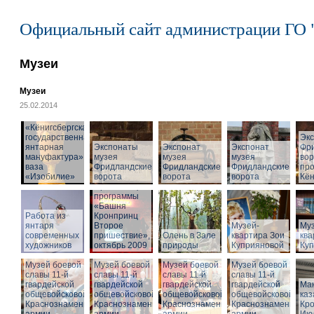
Официальный сайт администрации ГО 
Музеи
Музеи
25.02.2014
«Кёнигсбергская
государственная
Эк
янтарная
Экспонаты
Экспонат
Экспонат
Фр
мануфактура» -
музея
музея
музея
вор
ваза
Фридландские
Фридландские
Фридландские
про
«Изобилие»
ворота
ворота
ворота
Кён
Презентация
программы
«Башня
Работа из
Кронпринц
янтаря
Второе
Музей-
Муз
современных
пришествие»,
Олень в Зале
квартира Зои
ква
художников
октябрь 2009
природы
Куприяновой
Ку
Музей боевой
Музей боевой
Музей боевой
Музей боевой
славы 11-й
славы 11-й
славы 11-й
славы 11-й
гвардейской
гвардейской
гвардейской
гвардейской
Ма
общевойсковой
общевойсковой
общевойсковой
общевойсковой
ка
Краснознаменной
Краснознаменной
Краснознаменной
Краснознаменной
Кро