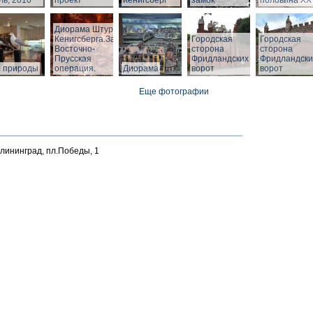
ь, 2010
проект
Кенигсберг
замок
половина ХХ 
Диорама Штурм
Кенигсберга.Зал
Городская
Городская
Восточно-
сторона
сторона
Прусская
Фридландских
Фридландски
л природы
операция.
Диорама
ворот
ворот
Еще фотографии
алининград, пл.Победы, 1