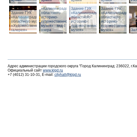
армии
армии
армии
армии
Июл
Здание ГУК
«Калининградского
Здание ГУК
Здание ГУК
Здание ГУК
областного
«Калининградского
«Калининградского
«Калининградского
историко-
областного
областного
областного музея
художественного
историко-
историко-
«Художественная
музея» - вид с
художественного
художественного
галерея»
озера
музея»
музея»
За
Адрес администрации городского округа "Город Калининград: 236022, г.К
Официальный сайт
www.klgd.ru
+7 (4012) 31-10-31, E-mail:
cityhall@klgd.ru