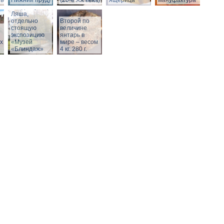
века)
Нижний пруд)
(20-е XX века)
ящерица
мануфактура
Вход в бункер
Ляша,
отдельно
Второй по
стоящую
величине
экспозицию
янтарь в
х
«Музей
мире – весом
«Блиндаж»
4 кг. 280 г.