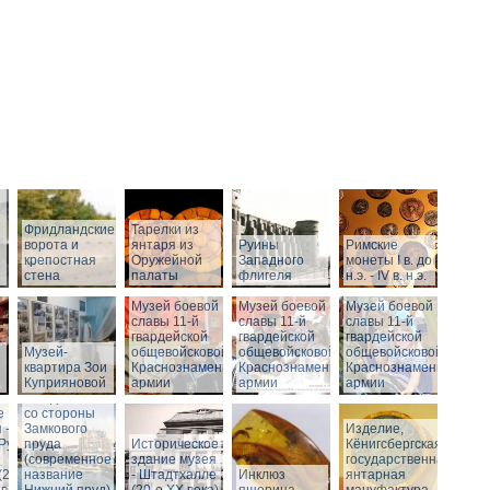
Фридландские
Тарелки из
ворота и
янтаря из
Руины
Римские
о
крепостная
Оружейной
Западного
монеты I в. до
стена
палаты
флигеля
н.э. - IV в. н.э.
Музей боевой
Музей боевой
Музей боевой
Историческое
славы 11-й
славы 11-й
славы 11-й
здание музея
гвардейской
гвардейской
гвардейской
Музей-
-
общевойсковой
общевойсковой
общевойсковой
квартира Зои
Штадтхалле.
Краснознаменной
Краснознаменной
Краснознаменной
Куприяновой
Вид на
армии
армии
армии
Штадтхалле
е
со стороны
 -
Замкового
Изделие,
.Руины
пруда
Историческое
Кёнигсбергская
(современное
здание музея
государственная
(2-я
название
- Штадтхалле
Инклюз
янтарная