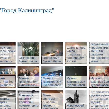
"Город Калининград"
Шкатулка с
оккультными
спозиция
Шлем, шпора,
предметами,
идландских
удила,
16-18 в.в.,
от -
пластина
раскопки
гулка по
Экспозиция -
Экспозиция -
панциря XIV-
Королевског
игсбергу
бункер Ляша
бункер Ляша
XVI в.в.
замка
ей-
Музей-
Музей-
Музей-
Музей-
ртира Зои
квартира Зои
квартира Зои
квартира Зои
квартира Зои
прияновой
Куприяновой
Куприяновой
Куприяновой
Куприяновой
Историческо
Мансарда
Макет
здание музея
нсарда
казармы
системы
Штадтхалле
зармы
Кронпринц.
обороны
здания
нпринц.
Архитектурный
крепости
Королевский
Штадтхалле 