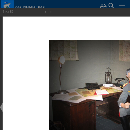
КАЛИНИНГРАД
7
из
59
Город Калининград
›
Город
›
Фотогалерея
›
Калининград
›
Музеи
Музеи
Музеи
25.02.2014