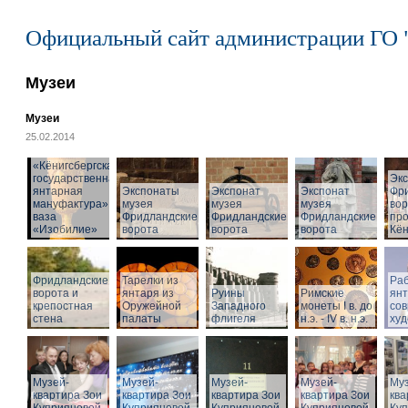
Официальный сайт администрации ГО 
Музеи
Музеи
25.02.2014
«Кёнигсбергская
государственная
Эк
янтарная
Экспонаты
Экспонат
Экспонат
Фр
мануфактура» -
музея
музея
музея
вор
ваза
Фридландские
Фридландские
Фридландские
про
«Изобилие»
ворота
ворота
ворота
Кён
Фридландские
Тарелки из
Раб
ворота и
янтаря из
Руины
Римские
ян
крепостная
Оружейной
Западного
монеты I в. до
со
стена
палаты
флигеля
н.э. - IV в. н.э.
худ
Музей-
Музей-
Музей-
Музей-
Муз
квартира Зои
квартира Зои
квартира Зои
квартира Зои
ква