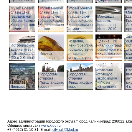
Куприяновой
Куприяновой
Куприяновой
Куприяновой
Ку
Музей боевой
Музей боевой
Музей боевой
славы 11-й
славы 11-й
славы 11-й
Ма
гвардейской
гвардейской
гвардейской
Мансарда
ка
общевойсковой
общевойсковой
общевойсковой
казармы
Кро
Краснознаменной
Краснознаменной
Краснознаменной
Кронпринц.
Ар
армии
армии
армии
Июль, 2010
про
Зд
«Ка
Изделие,
Здание ГУК
обл
Историческое
Кёнигсбергская
«Калининградского
ист
здание музея
государственная
областного музея
худ
- Штадтхалле
Инклюз
янтарная
«Художественная
муз
(20-е XX века)
ящерица
мануфактура
галерея»
оз
Вход в бункер
Ляша,
отдельно
Вто
Городская
Городская
стоящую
ве
сторона
сторона
экспозицию
янт
Фридландских
Фридландских
«Музей
мир
Диорама
ворот
ворот
«Блиндаж»
4 кг
Адрес администрации городского округа "Город Калининград: 236022, г.К
Официальный сайт
www.klgd.ru
+7 (4012) 31-10-31, E-mail:
cityhall@klgd.ru