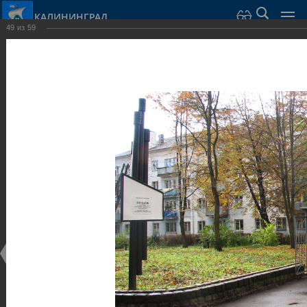
КАЛИНИНГРАД
49
из
59
Город Калининград
›
Город
›
Фотогалерея
›
Калининград
›
Музеи
Музеи
Музеи
25.02.2014