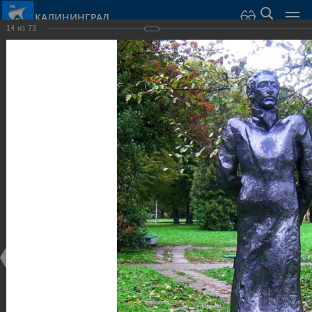
КАЛИНИНГРАД
14
из
73
Город Калининград
›
Город
›
Фотогалерея
›
Калининград
›
Парки и скверы
Парки и скверы
Парки и скверы
25.02.2014