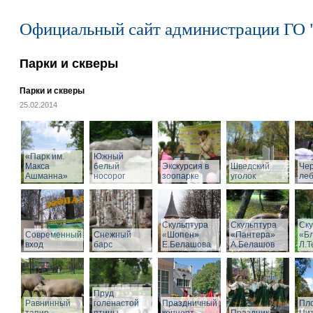
Официальный сайт администрации ГО 
Парки и скверы
Парки и скверы
25.02.2014
«Парк им.
Южный
Макса
белый
Экскурсия в
Шведский
Че
Ашманна»
носорог
зоопарке
уголок
ле
Скульптура
Скульптура
Ску
Современный
Снежный
«Шопен»
«Пантера»
«Б
вход
барс
Е.Белашова
А.Белашов
Л.Т
Пруд
Равнинный
голенастой
Праздничный
Пл