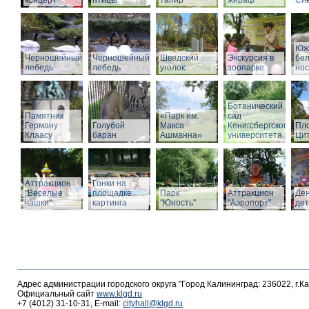
концерт
птицы
тапир
жираф
Си
Юж
Черношейный
Черношейный
Шведский
Экскурсия в
бе
лебедь
лебедь
уголок
зоопарке
нос
Ботанический
Памятник
«Парк им.
сад
Герману
Голубой
Макса
Кенигсбергского
Пл
Клаасу
баран
Ашманна»
университета
Ци
Аттракцион
Гонки на
"Веселые
площадке
Парк
Аттракцион
Де
чашки"
картинга
"Юность"
"Аэропорт"
де
Адрес администрации городского округа "Город Калининград: 236022, г.К
Официальный сайт
www.klgd.ru
+7 (4012) 31-10-31, E-mail:
cityhall@klgd.ru