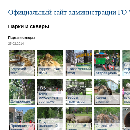
Официальный сайт администрации ГО 
Парки и скверы
Парки и скверы
25.02.2014
Ба
Амурский
Африканские
Современный
се
тигр
львы
вход
аттракционы
тю
День
Кон
рождение в
Зебры
Канна
пл
Дендропарк
зоопарке
Гранта.jpg
степная
пры
Пруд
Праздничный
голенастой
Равнинный
Сетчатый