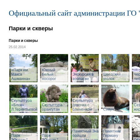
Официальный сайт администрации ГО 
Парки и скверы
Парки и скверы
25.02.2014
«Парк им.
Южный
Макса
белый
Экскурсия в
Шведский
Че
Ашманна»
носорог
зоопарке
уголок
ле
Скульптура
Скульптура
«Блок»
Скульптура
девочка с
Се
Л.Терентьевой
орангутан
олененком
Сивуч
жи
Памятный Знак
Памятник
Парк
Парк
бойцам
Герману