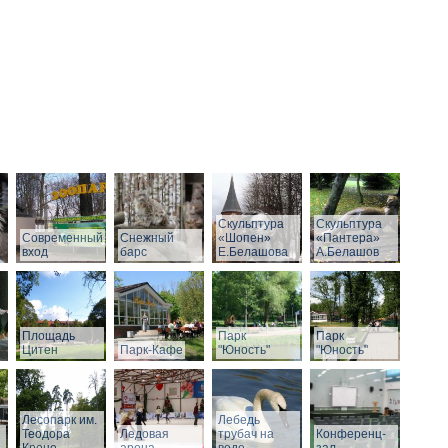
Скульптура
Скульптура
Современный
Снежный
«Шопен»
«Пантера»
вход
барс
Е.Белашова
А.Белашов
Площадь
Парк
Парк
Цитен
Парк-Кафе
"Юность"
"Юность"
Лесопарк им.
Лебедь
Теодора
Ледовая
трубач на
Конференц-