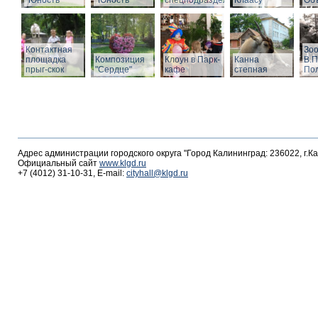
"Юность"
"Юность"
спецподразделений
Клаасу
Объ
Контактная
Зоо
площадка
Композиция
Клоун в Парк-
Канна
В.П
прыг-скок
"Сердце"
кафе
степная
По
Адрес администрации городского округа "Город Калининград: 236022, г.К
Официальный сайт
www.klgd.ru
+7 (4012) 31-10-31, E-mail:
cityhall@klgd.ru