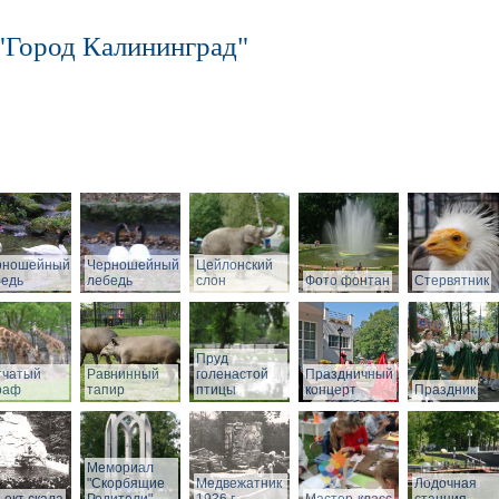
"Город Калининград"
рношейный
Черношейный
Цейлонский
бедь
лебедь
слон
Фото фонтан
Стервятник
Пруд
тчатый
Равнинный
голенастой
Праздничный
раф
тапир
птицы
концерт
Праздник
Мемориал
"Скорбящие
Медвежатник
Лодочная