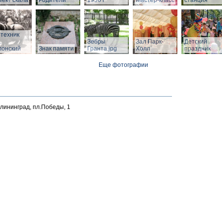
ект скала
Родители"
1936 г
Мастер-класс
станция
техник
.
Зебры
Зал Парк-
Детский
лонский
Знак памяти
Гранта.jpg
Холл
праздник
Еще фотографии
алининград, пл.Победы, 1