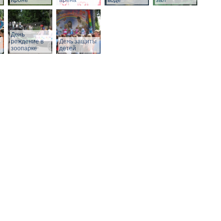
Кроне
арена
воде
зал
День
рождение в
День защиты
зоопарке
детей