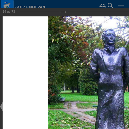
КАЛИНИНГРАД
14
из
73
Город Калининград
›
Город
›
Фотогалерея
›
Калининград
›
Парки и скверы
Парки и скверы
Парки и скверы
25.02.2014