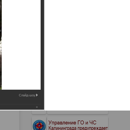
Промышленные здания и
сооружения
Мосты
Слайд-шоу: