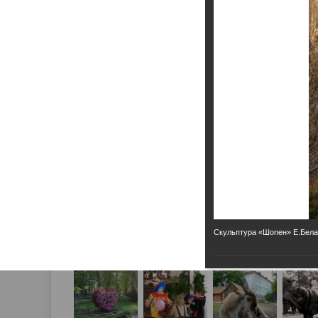
Скульптура «Шопен» Е.Бел