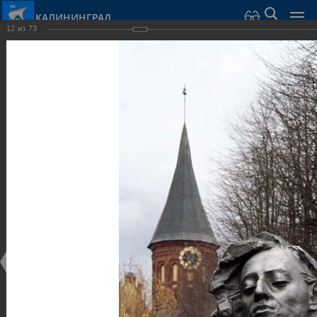
КАЛИНИНГРАД
12
из
73
Город Калининград
›
Город
›
Фотогалерея
›
Калининград
›
Парки и скверы
Парки и скверы
Парки и скверы
25.02.2014