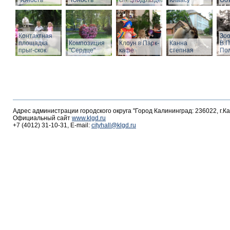
"Юность"
"Юность"
спецподразделений
Клаасу
Объ
Контактная
Зоо
площадка
Композиция
Клоун в Парк-
Канна
В.П
прыг-скок
"Сердце"
кафе
степная
По
Адрес администрации городского округа "Город Калининград: 236022, г.К
Официальный сайт
www.klgd.ru
+7 (4012) 31-10-31, E-mail:
cityhall@klgd.ru