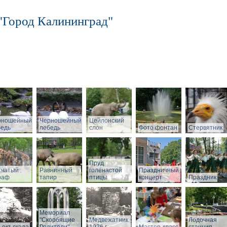
"Город Калининград"
рношейный
Черношейный
Цейлонский
бедь
лебедь
слон
Фото фонтан
Стервятник
Пруд
тчатый
Равнинный
голенастой
Праздничный
раф
тапир
птицы
концерт
Праздник
Мемориал
"Скорбящие
Медвежатник
Лодочная