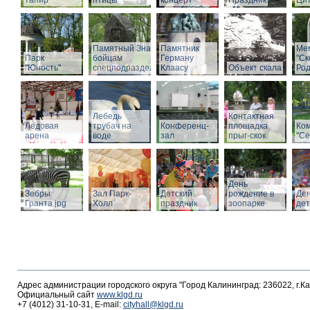
тапир
птицы
концерт
Праздник
Ци
Памятный Знак
Памятник
Ме
Парк
бойцам
Герману
"С
"Юность"
спецподразделений
Клаасу
Объект скала
Род
Лебедь
Контактная
Ледовая
трубач на
Конференц-
площадка
Ко
арена
воде
зал
прыг-скок
"Се
День
Зебры
Зал Парк-
Детский
рождение в
Де
Гранта.jpg
Холл
праздник
зоопарке
де
Адрес администрации городского округа "Город Калининград: 236022, г.К
Официальный сайт
www.klgd.ru
+7 (4012) 31-10-31, E-mail:
cityhall@klgd.ru