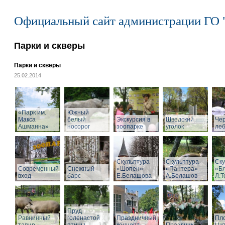
Официальный сайт администрации ГО 
Парки и скверы
Парки и скверы
25.02.2014
«Парк им.
Южный
Макса
белый
Экскурсия в
Шведский
Че
Ашманна»
носорог
зоопарке
уголок
ле
Скульптура
Скульптура
Ску
Современный
Снежный
«Шопен»
«Пантера»
«Б
вход
барс
Е.Белашова
А.Белашов
Л.Т
Пруд
Равнинный
голенастой
Праздничный
Пл